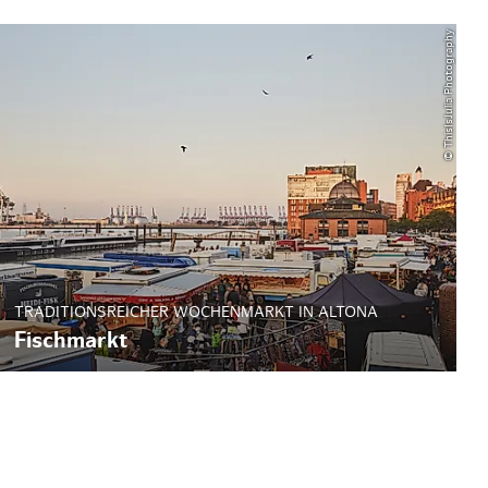
© ThisIsJulia Photography
TRADITIONSREICHER WOCHENMARKT IN ALTONA
Fischmarkt