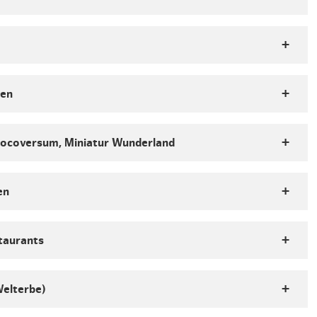
ten
hocoversum, Miniatur Wunderland
en
taurants
Welterbe)