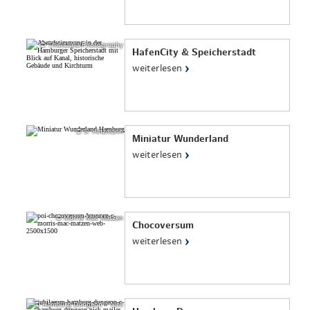
© ThisIsJulia Photography
HafenCity & Speicherstadt
›
weiterlesen
© S. Hinzmann
Miniatur Wunderland
›
weiterlesen
© Morris Mac Matzen
Chocoversum
›
weiterlesen
© Hamburg Dungeon / Nick