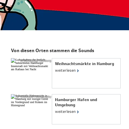
& Lifestyle
tig essen & trinken
tig shoppen
Von diesen Orten stammen die Sounds
© Geheimtipp Hamburg
Weihnachtsmärkte in Hamburg
›
weiterlesen
© ThisIsJulia Photography
Hamburger Hafen und
Umgebung
›
weiterlesen