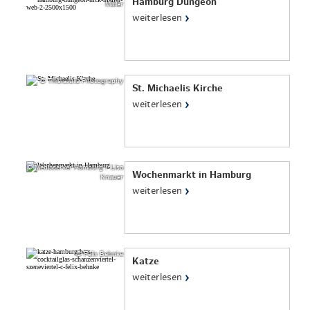
Hamburg Dungeon
Mailer
›
weiterlesen
© ThisIsJulia Photography
St. Michaelis Kirche
›
weiterlesen
© Mediaserver Hamburg / Lisa
Wochenmarkt in Hamburg
Knauer
›
weiterlesen
© Felix Behnke
Katze
›
weiterlesen