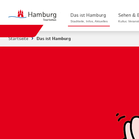
zurück zur Startseite
Das ist Hamburg
Sehen & 
Stadtteile, Infos, Aktuelles
Kultur, Verans
Startseite
Das ist Hamburg
Stadtteile in Hamburg
Sehenswürdigk
Die Welt in Hamburg
Kultur & Musi
Hamburg nachhaltig erleben
Veranstaltung
Ein Tag in Hamburg
Musicals & S
Hamburg das ganze Jahr
Hamburg mari
Hamburg für...
Rundfahrten 
Infos & Mobilität
Radfahren in 