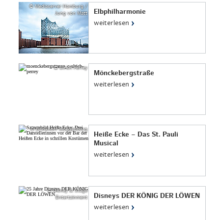
© Mediaserver Hamburg /
Elbphilharmonie
Jung von Matt
›
weiterlesen
© Ulrich Perrey
Mönckebergstraße
›
weiterlesen
© Brinkhoff Moegenburg
Heiße Ecke – Das St. Pauli
Musical
›
weiterlesen
© Disney & Stage
Disneys DER KÖNIG DER LÖWEN
Entertainment
›
weiterlesen