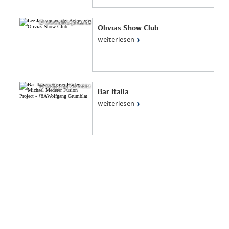
© www.olivia-jones.de
Olivias Show Club
›
weiterlesen
© Wolfgang Grumblat
Bar Italia
›
weiterlesen