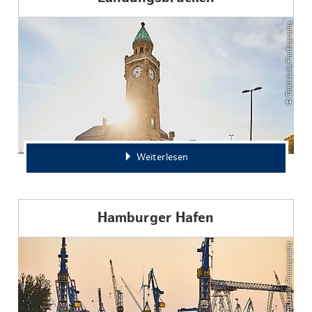
© ThisIsJulia Photography
Weiterlesen
Hamburger Hafen
© ThisIsJulia Photography