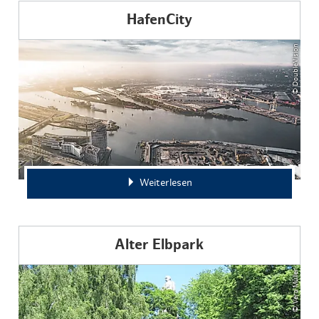
HafenCity
© DoubleVision
Weiterlesen
Alter Elbpark
© Vera Müller