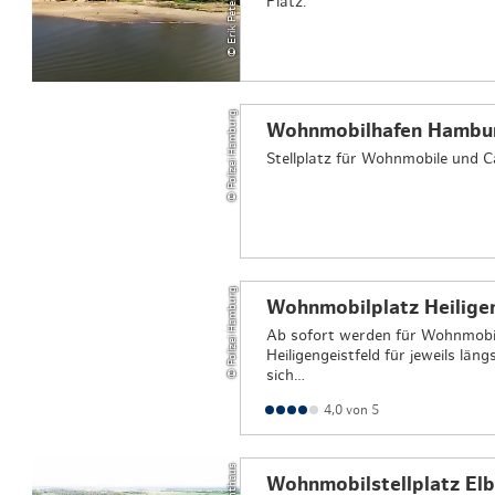
Platz.
© Polizei Hamburg
Wohnmobilhafen Hambu
Stellplatz für Wohnmobile und C
© Polizei Hamburg
Wohnmobilplatz Heiligen
Ab sofort werden für Wohnmobil
Heiligengeistfeld für jeweils lä
sich…
4,0 von 5
Wohnmobilstellplatz El