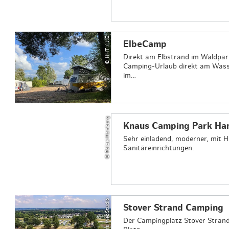
© HHT / J.E.
ElbeCamp
Direkt am Elbstrand im Waldpar
Camping-Urlaub direkt am Wasser
im…
© Polizei Hamburg
Knaus Camping Park H
Sehr einladend, moderner, mit 
Sanitäreinrichtungen.
© Erik Peters WebStudio
Stover Strand Camping
Der Campingplatz Stover Strand 