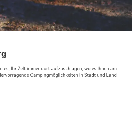
& Lifestyle
tig essen & trinken
tig shoppen
rg
 es, Ihr Zelt immer dort aufzuschlagen, wo es Ihnen am
: Hervorragende Campingmöglichkeiten in Stadt und Land