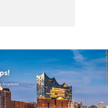
© Powell83 – stock.adobe.com
ps!
le Angebote