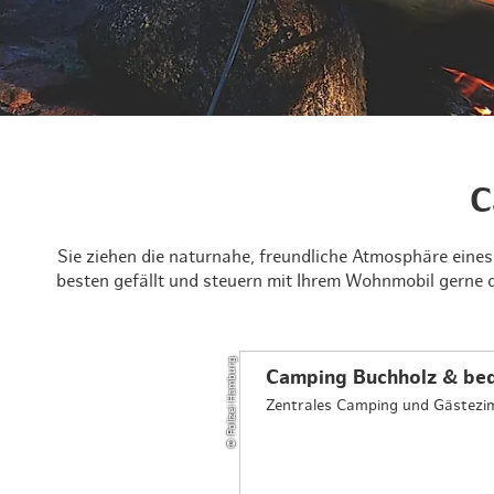
Routen & Tour
Historisches 
Grüne Metropo
Erlebnis, Freiz
C
Sie ziehen die naturnahe, freundliche Atmosphäre eine
besten gefällt und steuern mit Ihrem Wohnmobil gerne 
© Polizei Hamburg
Camping Buchholz & bed
Zentrales Camping und Gästezi