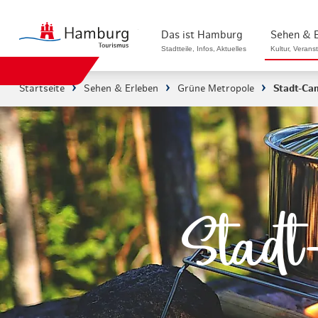
zurück zur Startseite
Das ist Hamburg
Sehen & 
Stadtteile, Infos, Aktuelles
Kultur, Verans
Startseite
Sehen & Erleben
Grüne Metropole
Stadt-Ca
Stadtteile in Hamburg
Sehenswürdigk
Die Welt in Hamburg
Kultur & Musi
Hamburg nachhaltig erleben
Veranstaltung
Ein Tag in Hamburg
Musicals & S
Stadt
Hamburg das ganze Jahr
Hamburg mari
Hamburg für...
Rundfahrten 
Infos & Mobilität
Radfahren in 