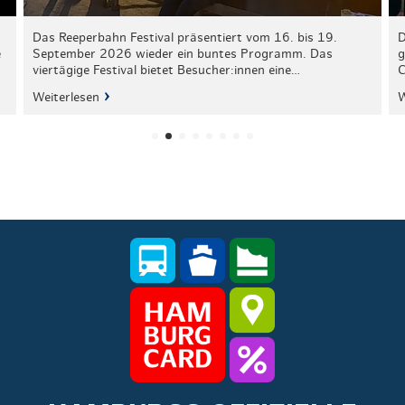
Das Reeperbahn Festival präsentiert vom 16. bis 19.
D
e
September 2026 wieder ein buntes Programm. Das
g
viertägige Festival bietet Besucher:innen eine…
C
Weiterlesen
W