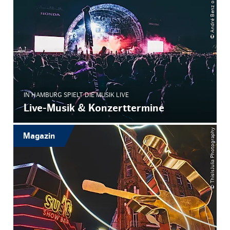
© André Benz on Unsplash
IN HAMBURG SPIELT DIE MUSIK LIVE
Live-Musik & Konzerttermine
© ThisIsJulia Photography
Magazin