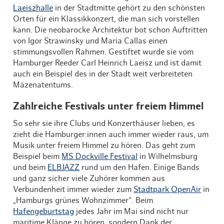
Laeiszhalle
in der Stadtmitte gehört zu den schönsten
Orten für ein Klassikkonzert, die man sich vorstellen
kann. Die neobarocke Architektur bot schon Auftritten
von Igor Strawinsky und Maria Callas einen
stimmungsvollen Rahmen. Gestiftet wurde sie vom
Hamburger Reeder Carl Heinrich Laeisz und ist damit
auch ein Beispiel des in der Stadt weit verbreiteten
Mäzenatentums.
Zahlreiche Festivals unter freiem Himmel
So sehr sie ihre Clubs und Konzerthäuser lieben, es
zieht die Hamburger:innen auch immer wieder raus, um
Musik unter freiem Himmel zu hören. Das geht zum
Beispiel beim
MS Dockville Festival
in Wilhelmsburg
und beim
ELBJAZZ
rund um den Hafen. Einige Bands
und ganz sicher viele Zuhörer kommen aus
Verbundenheit immer wieder zum
Stadtpark OpenAir
in
„Hamburgs grünes Wohnzimmer“. Beim
Hafengeburtstag
jedes Jahr im Mai sind nicht nur
maritime Klänge zu hören, sondern Dank der