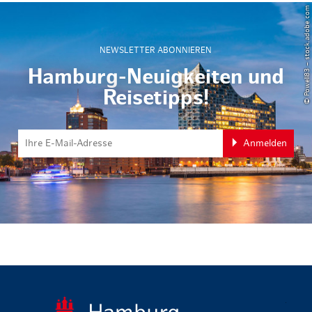
© Powell83 – stock.adobe.com
NEWSLETTER ABONNIEREN
Hamburg-Neuigkeiten und
Reisetipps!
Anmelden
zurück zur 