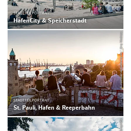
STADTTEILPORTRAIT
HafenCity & Speicherstadt
© mediaserver.hamburg.de / Jörg Modrow
STADTTEILPORTRAIT
St. Pauli, Hafen & Reeperbahn