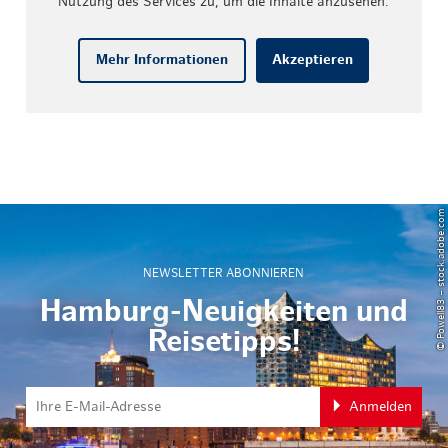
Nutzung des Services zu, um die Inhalte anzusehen.
Mehr Informationen
Akzeptieren
© Powell83 – stock.adobe.com
NEWSLETTER ABONNIEREN
Hamburg-Neuigkeiten und
Reisetipps!
Anmelden