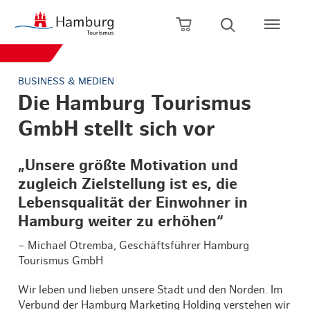
zurück zur Startseite
Zum Hauptinhalt springen
Zur Hauptnavigation springen
Zur Volltextsuche springen
Zum Footer springen
Warenkorb öffnen
Suche öffn
BUSINESS & MEDIEN
Die Hamburg Tourismus
GmbH stellt sich vor
„Unsere größte Motivation und
zugleich Zielstellung ist es, die
Lebensqualität der Einwohner in
Hamburg weiter zu erhöhen“
– Michael Otremba, Geschäftsführer Hamburg
Tourismus GmbH
Wir leben und lieben unsere Stadt und den Norden. Im
Verbund der Hamburg Marketing Holding verstehen wir