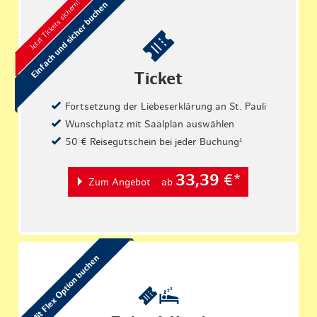
Jetzt Tickets sichern!
Einfach und sicher buchen
Ticket
Fortsetzung der Liebeserklärung an St. Pauli
Wunschplatz mit Saalplan auswählen
50 € Reisegutschein bei jeder Buchung¹
33,39
€*
Zum Angebot
ab
Mit Flex Option buchen