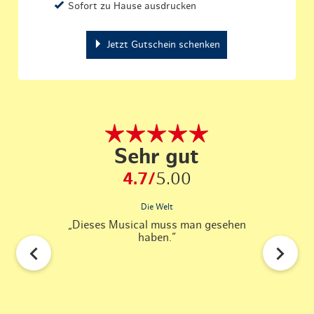
Sofort zu Hause ausdrucken
Jetzt Gutschein schenken
Sehr gut
4.7/
5.00
Die Welt
„Dieses Musical muss man gesehen
„Der erste 
haben.”
der zweite 
gelacht wie
Supe