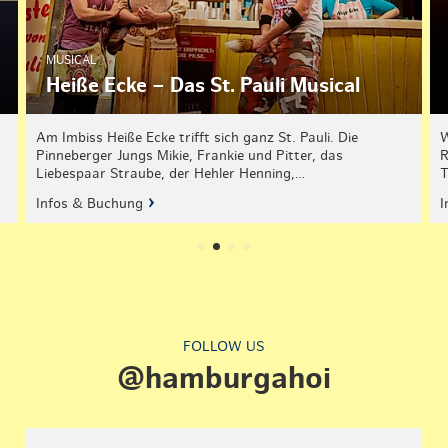
MUSICAL
Heiße Ecke – Das St. Pauli Musical
Am Imbiss Heiße Ecke trifft sich ganz St. Pauli. Die
W
Pinneberger Jungs Mikie, Frankie und Pitter, das
R
Liebespaar Straube, der Hehler Henning,…
T
Infos & Buchung
I
FOLLOW US
@hamburgahoi