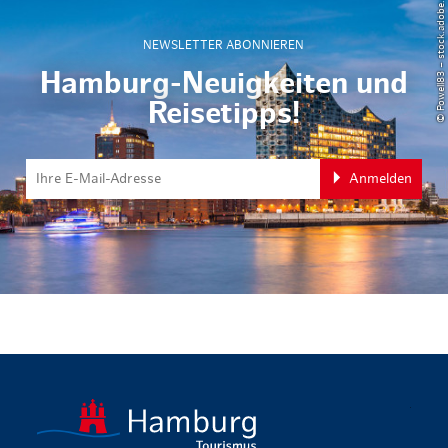
© Powell83 – stock.adobe.com
NEWSLETTER ABONNIEREN
Hamburg-Neuigkeiten und
Reisetipps!
Anmelden
zurück zur 