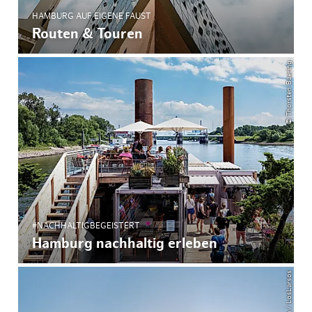
HAMBURG AUF EIGENE FAUST
Routen & Touren
© Thorsten Baering
#NACHHALTIGBEGEISTERT
Hamburg nachhaltig erleben