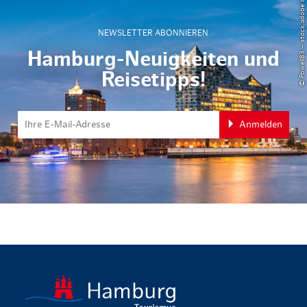
© Powell83 – stock.adobe.com
NEWSLETTER ABONNIEREN
Hamburg-Neuigkeiten und
Reisetipps!
Anmelden
zurück zur 