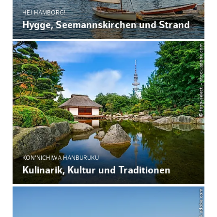
HEJ HAMBORG!
Hygge, Seemannskirchen und Strand
© foto-select – stock.adobe.com
KON'NICHIWA HANBURUKU
Kulinarik, Kultur und Traditionen