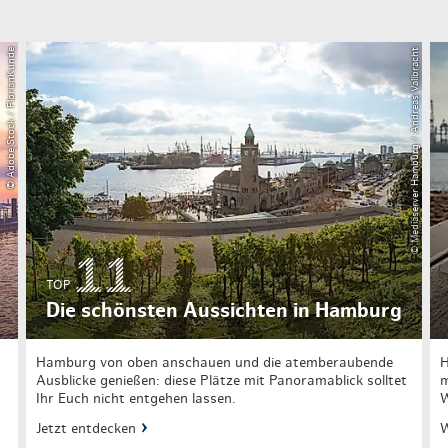
© Adobe Stock / FlorianKunde
© Mediaserver Hamburg / Andreas Vallbracht
TOP
Die schönsten Aussichten in Hamburg
Hamburg von oben anschauen und die atemberaubende
H
Ausblicke genießen: diese Plätze mit Panoramablick solltet
m
Ihr Euch nicht entgehen lassen.
W
Jetzt entdecken
W