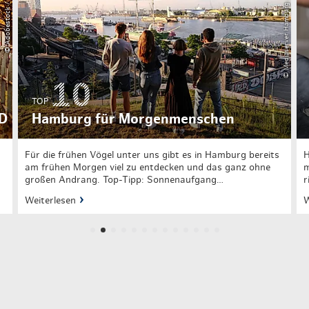
© Mediaserver Hamburg / Christian Brandes
TOP
RD
Hamburg für Morgenmenschen
Für die frühen Vögel unter uns gibt es in Hamburg bereits
H
d
am frühen Morgen viel zu entdecken und das ganz ohne
m
großen Andrang. Top-Tipp: Sonnenaufgang…
r
Weiterlesen
W