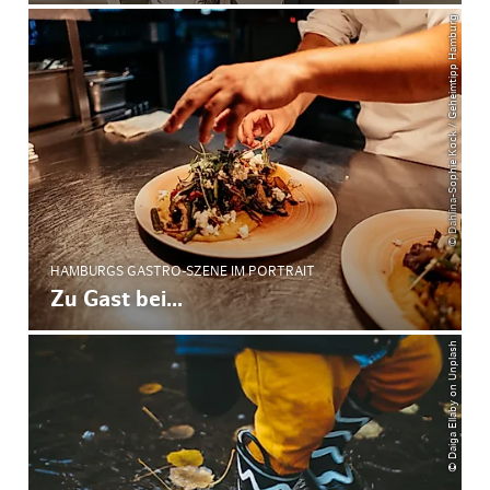
© Dahlina-Sophie Kock / Geheimtipp Hamburg
HAMBURGS GASTRO-SZENE IM PORTRAIT
Zu Gast bei...
© Daiga Ellaby on Unplash