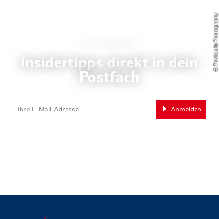
© ThisIsJulia Photography
JETZT ANMELDEN
Insidertipps direkt in dein
Postfach
Anmelden