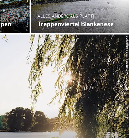
GER
ALLES ANDERE ALS PLATT!
Open
Treppenviertel Blankenese
© Matthias Pens Fotografie