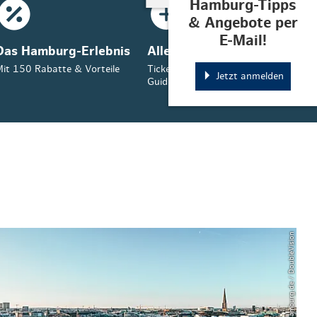
Hamburg-Tipps
& Angebote per
E-Mail!
Das Hamburg-Erlebnis
Alles in der App
it 150 Rabatte & Vorteile
Tickets, Tipps & Ihr Hamburg-
Jetzt anmelden
Guide
© mediaserver.hamburg.de / DoubleVision