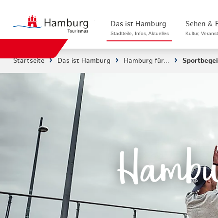
zurück zur Startseite
Das ist Hamburg
Sehen & 
Stadtteile, Infos, Aktuelles
Kultur, Verans
Startseite
Das ist Hamburg
Hamburg für...
Sportbegei
Stadtteile in Hamburg
Sehenswürdigk
Die Welt in Hamburg
Kultur & Musi
Hamburg nachhaltig erleben
Veranstaltung
Ein Tag in Hamburg
Musicals & S
Hambur
Hamburg das ganze Jahr
Hamburg mari
Hamburg für...
Rundfahrten 
Infos & Mobilität
Radfahren in 