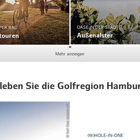
OASE IN DER STADT
PER RAD
Außenalster
touren
Mehr anzeigen
leben Sie die Golfregion Hambu
© Golf Club Jersbek e.V.
(W)HOLE-IN-ONE