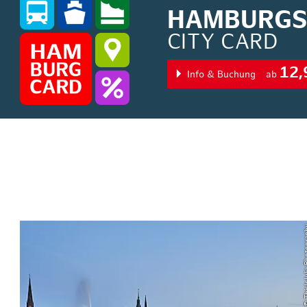
HAMBURGS 
CITY CARD
12,
Info & Buchung
ab
© ThisIsJuli