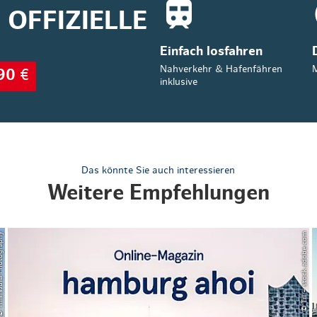
OFFIZIELLE
Einfach losfahren
Nahverkehr & Hafenfähren
M
90
€
inklusive
Das könnte Sie auch interessieren
Weitere Empfehlungen
a Photography
© Till – stock.adobe.com