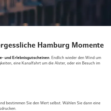
& Lifestyle
tig essen & trinken
tig shoppen
vergessliche Hamburg Momente
e- und Erlebnisgutscheinen
. Endlich wieder den Wind um
iten, eine Kanalfahrt um die Alster, oder ein Besuch im
und bestimmen Sie den Wert selbst. Wählen Sie dann eine
usdrucken.