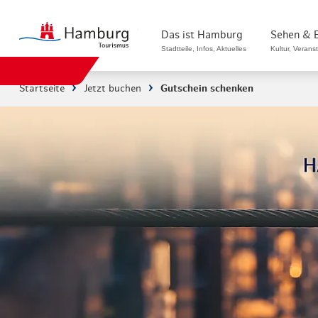
zurück zur Startseite
Das ist Hamburg
Sehen & 
Stadtteile, Infos, Aktuelles
Kultur, Verans
Startseite
Jetzt buchen
Gutschein schenken
Stadtteile in Hamburg
Sehenswürdigk
Die Welt in Hamburg
Kultur & Musi
Hamburg nachhaltig erleben
Veranstaltung
Ein Tag in Hamburg
Musicals & S
Hamburg das ganze Jahr
Hamburg mari
Hamburg für...
Rundfahrten 
Infos & Mobilität
Radfahren in 